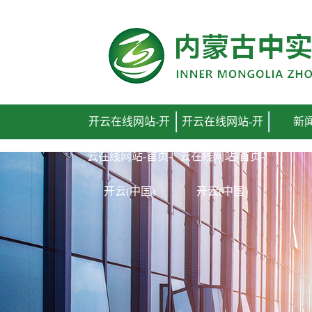
开云在线网站-首页
开云在线网站-开
开云在线网站-开
新
云在线网站-首页-
云在线网站-首页-
开云(中国)
开云(中国)